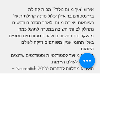
אירוע "איך מיזם נולד?" מבית קהילת 
בריינסטורם בר אילן יכלול סדנה קהילתית על 
רעיונאות ויצירת מיזם. לאחר הסברים ודגשים 
נתחלק לצוותי חשיבה במטרה לתרגל כמה 
מהעקרונות החשובים ולהכיר סטודנטים נוספים 
בעלי תחומי עניין משותפים וזיקה לעולם 
היזמות.
האירוע מיועד לסטודנטיות וסטודנטים שרוצים 
להיחשף לעולם היזמות. 
האירוע מתלווה לתחרות Neuropitch 2026 – 
אירוע ארצי ומרגש של קהילת בריינסטורם 
**  ייתכנו שינויים בזמן תחילת האירוע
Share This Event