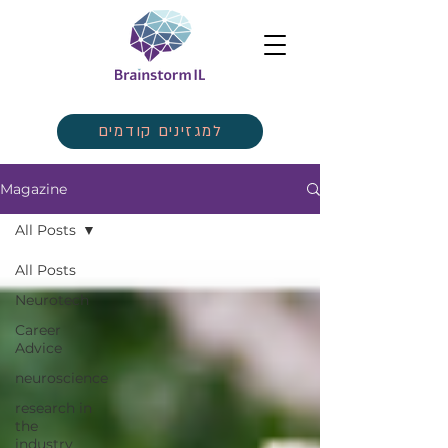
למגזינים קודמים
Magazine
All Posts
All Posts
Neurotech
Career
Advice
neuroscience
research in
the
industry