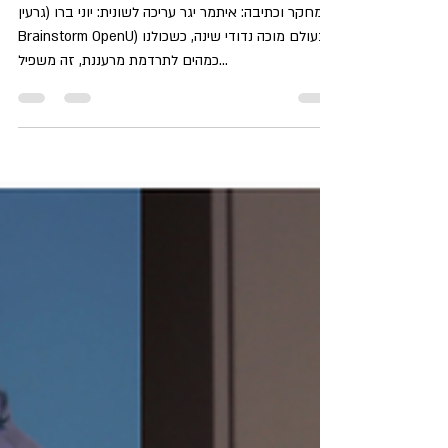
לובשת הזברה פיג'מה?
מחקר וכתיבה: איתמר יגר עריכה לשונית: יוני ברו (גרעין
Brainstorm OpenU) בעולם מוכה נדודי שינה, כשכולנו
כמהים לתרדמת מרעננת, זה משפיל...