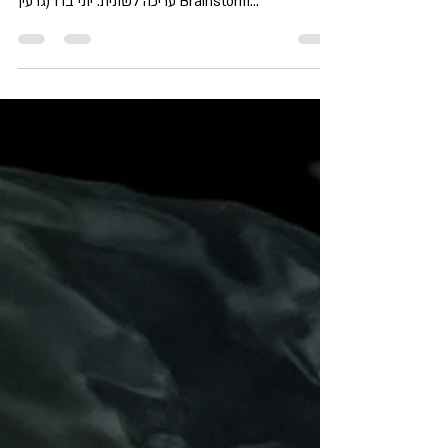
מאלאדין?
כתבה זו מבוססת על ההרצאה של ד"ר באלאנד ג'לאל
מאוניברסיטת הרווארד. מחקר וכתיבה: ליאורה ברוורמן
עריכה לשונית: יוני ברו (גרעין Brainstorm...