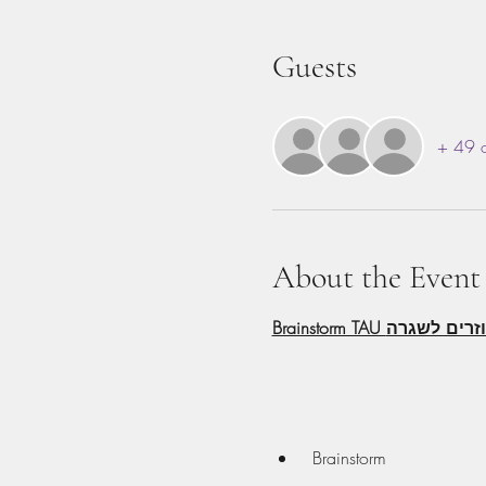
Guests
+ 49 o
About the Event
 Brainstorm