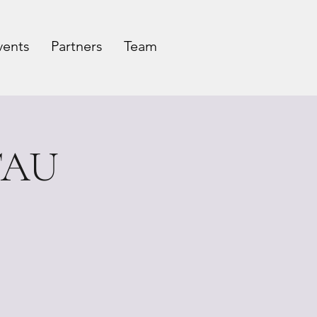
vents
Partners
Team
 TAU