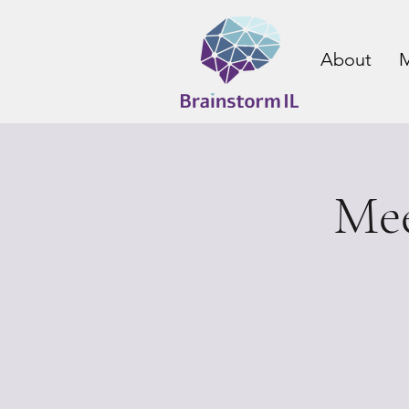
About
M
Mee