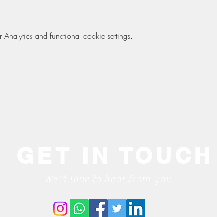
nalytics and functional cookie settings.
GET IN TOUCH
We'd love to hear from you