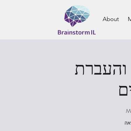
About
M
 והעברת
M
אה