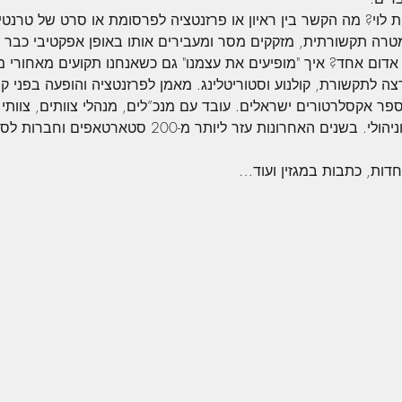
נית לוי? מה הקשר בין ראיון או פרזנטציה לפרסומת או סרט של טרנט
מטרה תקשורתית, מזקקים מסר ומעבירים אותו באופן אפקטיבי כבר 
אדום אחד? איך "מופיעים את עצמנו" גם כשאנחנו תקועים מאחורי
רצה לתקשורת, קולנוע וסטוריטלינג. מאמן לפרזנטציה והופעה בפני ק
ר אקסלרטורים ישראלים. עובד עם מנכ”לים, מנהלי צוותים, צוותי 
והציבורי על סטוריטלינג עסקי וניהולי. בשנים האחרונות ע
דות, כתבות במגזין ועוד…