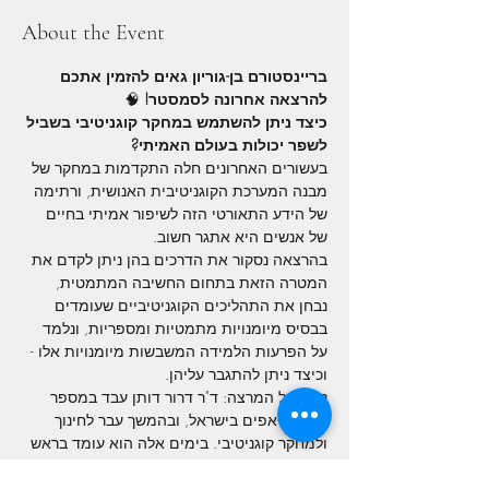
About the Event
בריינסטורם בן-גוריון גאים להזמין אתכם 
להרצאה אחרונה לסמסטר!
 🧠
כיצד ניתן להשתמש במחקר קוגניטיבי בשביל 
לשפר יכולות בעולם האמיתי? 
בעשורים האחרונים חלה התקדמות במחקר של 
מבנה המערכת הקוגניטיבית האנושית, ורתימה 
של הידע התאורטי הזה לשיפור אמיתי בחיים 
של אנשים היא אתגר חשוב.
בהרצאה נסקור את הדרכים בהן ניתן לקדם את 
המטרה הזאת בתחום החשיבה המתמטית, 
נבחן את התהליכים הקוגניטיביים שעומדים 
בבסיס מיומנויות מתמטיות ומספריות, ונלמד 
על הפרעות הלמידה המשבשות מיומנויות אלו - 
וכיצד ניתן להתגבר עליהן. 
קצת על המרצה: ד"ר דרור דותן עבד במספר 
סטארט-אפים בישראל, ובהמשך עבר לחינוך 
ולמחקר קוגניטיבי. בימים אלה הוא עומד בראש 
המעבדה לחשיבה מתמטית בביה"ס לחינוך 
ובביה"ס למדעי המוח של אוניברסיטת ת"א.