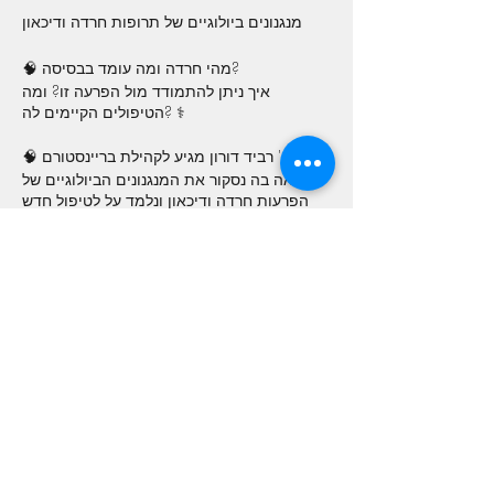
מנגנונים ביולוגיים של תרופות חרדה ודיכאון
🧠 מהי חרדה ומה עומד בבסיסה?
איך ניתן להתמודד מול הפרעה זו? ומה
הטיפולים הקיימים לה? ⚕
🧠 פרופ' רביד דורון מגיע לקהילת בריינסטורם
להרצאה בה נסקור את המנגנונים הביולוגיים של
הפרעות חרדה ודיכאון ונלמד על לטיפול חדש
באמצעות צמח העוזרר שנמצא כמעניין ומסייע.
🏠🕒 יום שני, 12.2 | 19:00 | בבר גיורא
Share This Event
GET IN TOUCH