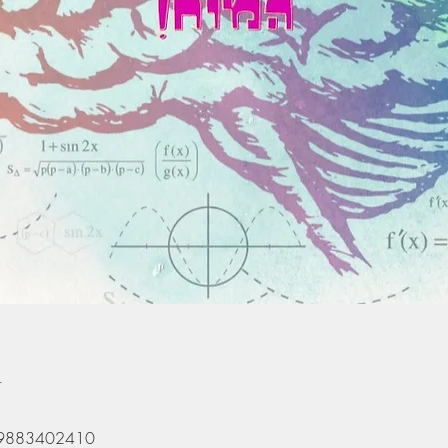
n
/99883402410