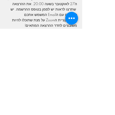
ה27 לאוקטובר בשעה 20:00. את ההרצאה 
 שתרצו לראות יש לסמן בטופס ההרשמה. יש 
להירשם עם הEmail המשמש אתכם 
 לאפליקציית הZoom על מנת שתוכלו להיות 
משובצים לחדר ההרצאה המתאים!
הרשמה בקישור הבא:

https://forms.gle/5pguANVC7o6XKLwZ7
Share This Event
GET IN TOUCH
We'd love to hear from you