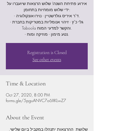
אירוע פתיחת השנה! שלוש הרצאות שיועברו על
ידי שלוש מומחיות בתחומן:
- ד"ר איריס גולדשטיין - נוירו-אונקולוגיה.
- גלי כ"ץ - זיהוי אנומליות במטריקות בחברת
Taboola והקשר למדעי המוח.
- נטע מימון - מוזיקה ומוח.
Registration is Closed
See other events
Time & Location
Oct 27, 2020, 8:00 PM
forms.gle/5pguANVC7o6XKLwZ7
About the Event
שלושת  ההרצאות יתנהלו במקביל ביום שלישי, 