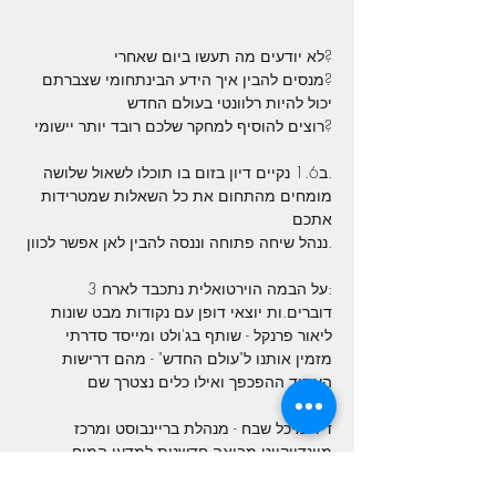
?מנסים להבין איך הידע הבינתחומי שצברתם 
?רוצים להוסיף למחקר שלכם רובד יותר יישומי

.ב1.6 נקיים דיון בזום בו תוכלו לשאול שלושה 
מומחים מהתחום את כל השאלות שמטרידות 
.ננהל שיחה פתוחה וננסה להבין לאן אפשר לכוון

:על הבמה הוירטואלית נתכבד לארח 3 
ליאור פרנקל - שותף בג'ולט ומייסד סדרתי 
מזמין אותנו ל"עולם החדש" - מהם דרישות 
העתיד ההפכפך ואילו כלים נצטרך שם

ד"ר מיכל שבח - מנהלת בריינבוסט ומרכז 
מיינדיוקייט מביאה חדשנות למדעי המוח 
ותובנות מהתעשייה לאקדמיה
