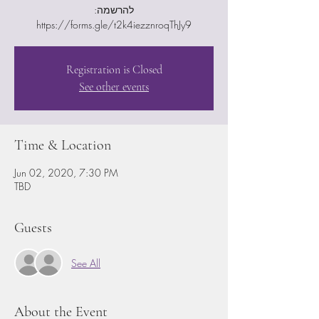
:להרשמה
https://forms.gle/t2k4iezznroqThJy9
Registration is Closed
See other events
Time & Location
Jun 02, 2020, 7:30 PM
TBD
Guests
See All
About the Event