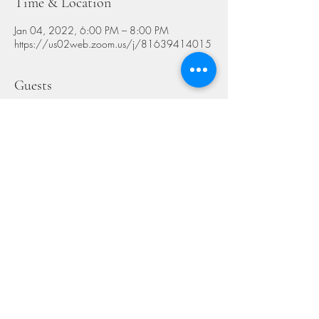
Time & Location
Jan 04, 2022, 6:00 PM – 8:00 PM
https://us02web.zoom.us/j/81639414015
Guests
+ 35 other guests
Share This Event
GET IN TOUCH
We'd love to hear from you