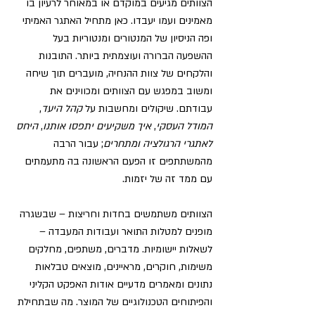
הצוותים מגיעים במוקדם או במאוחר לרעיון בו 
מאמינים ועמו יעבדו. כאן מתחיל האתגר האמיתי 
ופה הניסיון של המנטורים ומנטוריות בעל 
ההשפעה הברורה ועוצמתית ביותר. התובנות 
והלקחים של צוות ההנחיה, מועברים תוך שיחה 
ומשוב במפגש עם הצוותים ומכווינים את 
עבודתם. שיקולים ומחשבות על 
קהל היעד
, 
המודל העסקי
, 
איך משקיעים יתפסו אותנו
, 
היחס 
לאתגרי הרגולציה ומתחרים
; עבור הרבה 
מהמשתתפים זו הפעם הראשונה בה מתעמתים 
עם ממד זה של יזמות. 
הצוותים משתמשים בחדות וחריצות – שבשגרה 
מופנים למטלות התואר ועבודות המעבדה – 
לשאלות יישומיות. מדברים, משתפים, מחלקים 
משימות, חוקרים, מראיינים, מוצאים טבלאות 
נתונים ומאמרים מדעיים אודות האפקט הקליני 
והפיתוחים הטכנולוגיים של המוצר. 
מה שבתחילת 