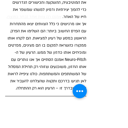
את המוטיבציה, ההשקעה והכישורים הנדרשים 
כדי להפוך יצירתיות ודמיון למשהו שמשפר את 
חייו של האחר.
אמנם רק צוות אחד נבחר כמנצח,
אך אנו מרגישים כי כלל הצוותים יצאו מהתחרות 
עם הפרס החשוב ביותר: הם השלימו את הפרק 
הראשון במסע של רעיון למציאות.
 הם לקחו אותו 
ממקורו כהשראה למקום בו הם מציגים, מפרטים 
ומוכיחים אותו כחזון של ממש. הרעיון של ה-
Neuro-Pitch אמנם הסתיים אך אנו נותרים עם 
אותו החזון, משוכנעים שזוהי רק תחילת המסלול 
של המשתתפים והמשתתפות. כולנו ציפייה לראות 
לאן תגיעו בדרכם ותקווה שהצלחנו להעביר את 
המסר שבדרך זו – הרעיון הוא רק ההתחלה.