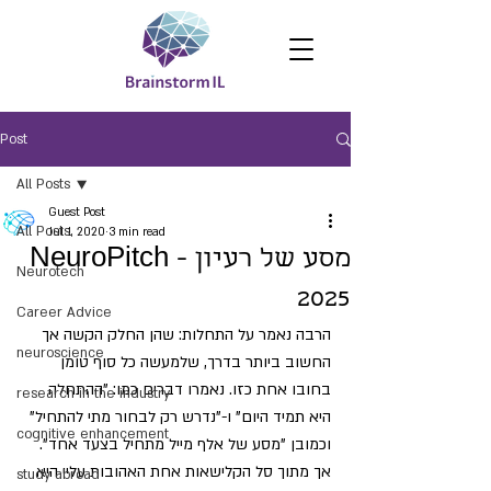
Post
All Posts
Guest Post
All Posts
Jul 1, 2020
3 min read
מסע של רעיון - NeuroPitch
Neurotech
2025
Career Advice
הרבה נאמר על התחלות: שהן החלק הקשה אך 
neuroscience
החשוב ביותר בדרך, שלמעשה כל סוף טומן 
בחובו אחת כזו. נאמרו דברים כמו: "ההתחלה 
research in the industry
היא תמיד היום" ו-"נדרש רק לבחור מתי להתחיל" 
cognitive enhancement
וכמובן "מסע של אלף מייל מתחיל בצעד אחד". 
אך מתוך סל הקלישאות אחת האהובות עליי היא 
study abroad