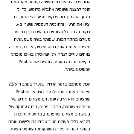
החודש היה נראה כמו משימה עמומה מהר מאוד 
הופך למצגת שיווקית ו-Pitch מלוטש. 
בדיוק 
בזמן. הנה תוך חודש קצר מגיע חצי-הגמר, בו 
יציגו את הרעיון והתוכנית העסקית שיצרו ב-5 
דקות בלבד. כל הצוותים מביאים רעיון חדשני 
מעולם מחקר המוח, שפותר בעיה משמעותית 
ומציגים אותו באופן רהוט ומדויק. אך רק חמישה 
צוותים עולים לגמר, אלו שהוכיחו באופן מובהק 
בקיאות והבנה מעמיקה והציגו את ה-Pitch 
המשכנע ביותר. 
הכול מסתכם בגמר הגדול, שנערך בערב ה-22/6. 
הצוותים אמנם התחילו עם רעיון אך ה-Pitch 
שמציגים הוא הרבה יותר. הם מציגים חודש של 
עבודה משותפת, מחקר, ניתוח, הבנה עמוקה של 
בעיה. 
הם מציגים שאפתנות, מחויבות ותוכנית 
להביא כלים מעולם הנוירוטכנולוגיה וליישם אותם 
במוצר המהווה פתרון משמעותי. 
הצוותים מציגים 