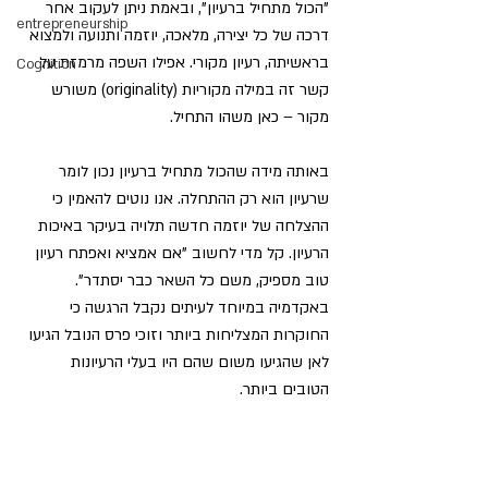
"הכול מתחיל ברעיון"
, ובאמת ניתן לעקוב אחר 
entrepreneurship
דרכה של כל יצירה, מלאכה, יוזמה ותנועה ולמצוא 
בראשיתה, רעיון מקורי. אפילו השפה מרמזת על 
Cognition
קשר זה במילה מקוריות (originality) משורש 
מקור – כאן משהו התחיל. 
באותה מידה שהכול מתחיל ברעיון נכון לומר 
שרעיון הוא רק ההתחלה.
 אנו נוטים להאמין כי 
ההצלחה של יוזמה חדשה תלויה בעיקר באיכות 
הרעיון. קל מדי לחשוב "אם אמציא ואפתח רעיון 
טוב מספיק, משם כל השאר כבר יסתדר". 
באקדמיה במיוחד לעיתים נקבל הרגשה כי 
החוקרות המצליחות ביותר וזוכי פרס הנובל הגיעו 
לאן שהגיעו משום שהם היו בעלי הרעיונות 
הטובים ביותר. 