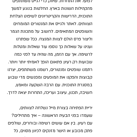
לפועל את התחרות. שיווק כדי לגייס משתתפים 
מהקהילות השונות בארץ. החלטות בנוגע למשך 
התוכנית, הדרישות והקריטריונים לשיפוט הצלחת 
הצוותים. לאתר ולגייס את המנטורים המומחים 
והשופטים המתאימים. לחשוב על מתכונת הגמר 
וליצור פרס הולם לצוות המנצח. 
ככל שפתרנו 
וענינו על שאלות כך נוספו עוד שאלות ומטלות 
לרשימה. אך עם הזמן, מה שהיה עד לפני כמה 
שבועות רק רעיון פתאום הופך לאמיתי יותר ויותר. 
רתמנו שופטים ומנטורים, רשמנו משתתפים, יצרנו 
קבוצות והפקנו את המופעים ומפגשים מדי שבוע 
במסגרת התוכנית. עם הרבה השקעה ומאמץ, 
חשיבה, תכנון, עיצוב ועריכה, התחרות יצאה לדרך.
יריית הפתיחה בצורת מייל נשלחה לצוותים, 
שעמדו בפני הבעיה הראשונה – 
איך מתחילים? 
עם רעיון.
 בין אם עושים רשימה ובוחרים, שולפים 
פתק מכובע או הישר מזנקים לכיוון מסוים, כל 