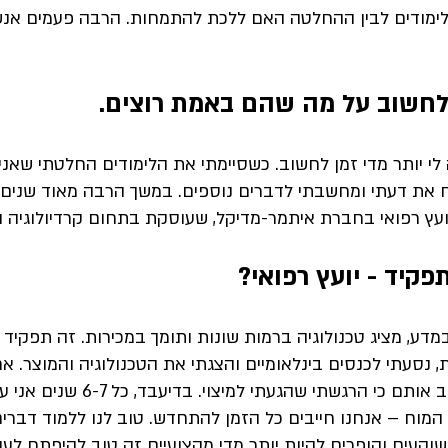
הלימודים לבין ההחלטה האם ללכת להתמחות. הרבה פעמים אנש
לחשוב על מה שהם באמת רוצים.
 לי יותר מדי זמן לחשוב. כשסיימתי את הלימודים החלטתי שאנ
ח את דעתי ומחשבתי לדברים נוספים. במשך הרבה מאוד שנים ה
ועץ רפואי בחברת איתמר-מדיקל, שעוסקת בתחום קרדיולוגיה ו
קיד - יועץ רפואי?
מדע, מציג טכנולוגיה ברמות שונות ותומך במכירות. זה תפקיד 
 נסעתי לכנסים בינלאומיים והצגתי את הטכנולוגיה והמוצר. אח
החלטתי שאני עוזב אותם כי הרגשתי שהג
 המוח – אנחנו חייבים כל הזמן להתחדש. טוב לנו ללמוד דבר
וקעים והופכים להיות יותר מדי מקצועיים זה טוב להיפתח לעוד 