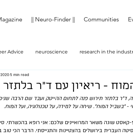
agazine
|| Neuro-Finder ||
Communities
E
eer Advice
neuroscience
research in the indust
, 2020
5 min read
study abroad
entrepreneurship
Cognition
וח - ריאיון עם ד"ר בלתזר 
ה, ד"ר בלתזר תירוש פנה לתחום ההייטק ועבד שם הרבה שנים.
י - "בשביל המוח". שיחה על למידה, על טכנולוגיה, ועל המוח. 
פ-קאסט שונה משאר המרואיינים שלכם: אני רופא בהכשרתי. סיימ
יטה העברית בירושלים בהצטיינות והתגייסתי. הדבר הכי טוב ב