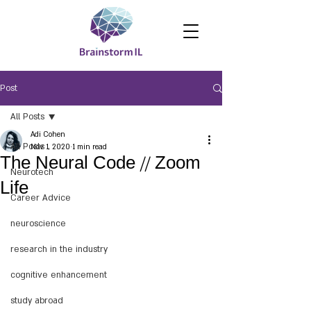
Post
All Posts
Adi Cohen
All Posts
Nov 1, 2020
1 min read
The Neural Code // Zoom
Neurotech
Life
Career Advice
neuroscience
research in the industry
cognitive enhancement
study abroad