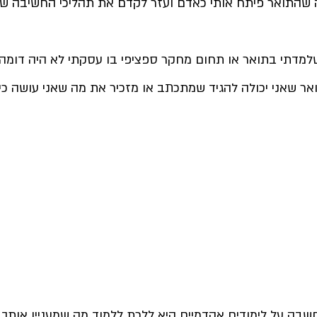
 שהתואר פיתח אותי כאדם ועזר לקדם את תהליכי החשיבה שלי 
למדתי בתואר או תחום מחקר ספציפי בו עסקתי לא היה דומה 
ר שאני יכולה להגיד שמתכתב או מזכיר את מה שאני עושה כיו
בה על לימודים אקדמיים היא ללכת ללמוד מה שמעניין אותך.