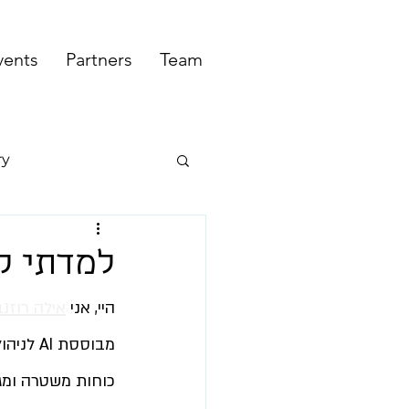
vents
Partners
Team
ry
למדתי קו
היי, אני 
אילה רוזנ
מבוססת 
כוחות משטרה ומגי