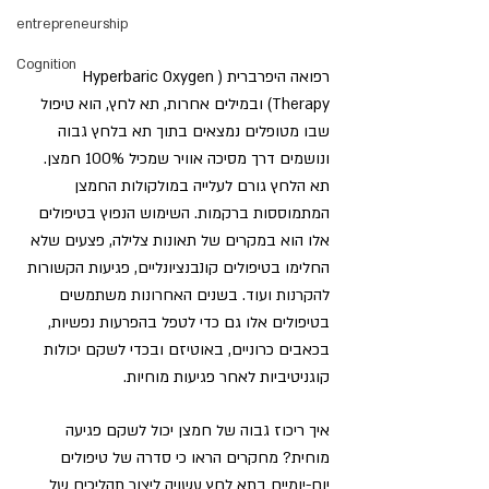
entrepreneurship
Cognition
רפואה היפרברית (Hyperbaric Oxygen 
Therapy) ובמילים אחרות, תא לחץ, הוא טיפול 
שבו מטופלים נמצאים בתוך תא בלחץ גבוה 
ונושמים דרך מסיכה אוויר שמכיל 100% חמצן. 
תא הלחץ גורם לעלייה במולקולות החמצן 
המתמוססות ברקמות. השימוש הנפוץ בטיפולים 
אלו הוא במקרים של תאונות צלילה, פצעים שלא 
החלימו בטיפולים קונבנציונליים, פגיעות הקשורות 
להקרנות ועוד. בשנים האחרונות משתמשים 
בטיפולים אלו גם כדי לטפל בהפרעות נפשיות, 
בכאבים כרוניים, באוטיזם ובכדי לשקם יכולות 
קוגניטיביות לאחר פגיעות מוחיות. 
איך ריכוז גבוה של חמצן יכול לשקם פגיעה 
מוחית?
 מחקרים הראו כי סדרה של טיפולים 
יום-יומיים בתא לחץ עשויה ליצור תהליכים של 