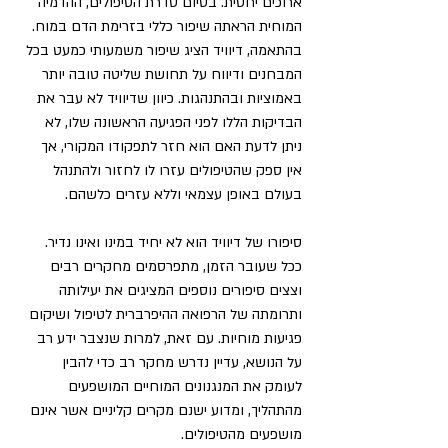
ארוכים יחסית. בסיום סדרת הטיפולים, ההדמיה 
המוחית הראתה שיפור כללי בזרימת הדם במוח. 
בהתאמה,
 דיוויד הציג שיפור משמעותי כמעט בכל 
המבחנים
 ודיווח על תחושת שליטה טובה יותר 
באמוציות ובהתנהגות. כיוון שדיוויד לא עבר את 
הבדיקות הללו לפני הפגיעה הראשונה שלו, לא 
ניתן לדעת האם הוא חזר לתפקודו המקורי, אך 
אין ספק שהטיפולים עזרו לו לחזור ולהתנהל 
בעולם באופן עצמאי וללא עזרים כלשהם.
סיפורו של דיוויד הוא לא יחיד במינו ואינו נדיר. 
ככל שעובר הזמן, מתפרסמים מחקרים רבים 
וצצים סיפורים נוספים המציגים את יעילותה 
ותרומתה של הרפואה ההיפרברית לטיפול ושיקום 
פגיעות מוחיות. עם זאת, למרות שנצבר ידע רב 
על הנושא, עדיין נדרש מחקר רב כדי להבין 
לעומק את המנגנונים המוחיים המושפעים 
מהתהליך, ומדוע ישנם מקרים קליניים אשר אינם 
מושפעים מהטיפולים.