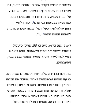
פלסטיות מוחית בקרב אנשים שעברו פגיעה, גם 
שנים רבות לאחר מכן
¹
. ההשפעה של תא הלחץ 
על המוח עשויה להתרחש דרך מנגנונים רבים, 
כמו עלייה בצפיפות כלי הדם
²
, ויסות הלחץ 
התוך-גולגולתי, הפעלה של תעלות יונים שגורמות 
להאטת המוות התאי
³
 ועוד. 
דיוויד (שם בדוי), כיום בן 50, שחקן פוטבול 
לשעבר בליגת הפוטבול הלאומית, הגיע לטיפול 
בתא לחץ לאחר שעבר מספר זעזועי מוח במהלך 
המשחקים. 
בתחילת הקריירה שלו, דיוויד אושפז לראשונה עם 
פגיעה מוחית טראומטית לאחר שאיבד את הכרתו 
במהלך היתקלות במשחק פוטבול. לאורך השנים 
שלאחר הפגיעה הוא המשיך לחוות מספר זעזועי 
מוח מינוריים. כ-5 שנים לאחר אשפוזו הראשון, 
דיוויד חווה פגיעה נוספת במהלך משחק של 