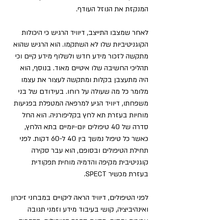
המנקזת את הנוזל העודף. 
לאחר שמצבו התייצב, דיוויד הרגיש כי היכולות 
הקוגניטיביות שלו לא השתקמו. 
הוא הרגיש שהוא 
מתקשה לזכור מידע חדש ולשלוף מידע קיים וכי 
תהליכי החשיבה שלו איטיים מאוד. בנוסף, הוא 
היה מתעצבן בקלות ומתקשה לעצור את עצמו 
מלומר כל מה שעולה על רוחו. בעידודם של בני 
משפחתו, דיוויד הגיע למרפאה המטפלת בפגיעות 
מוחיות בעזרת תא לחץ בקליפורניה. הוא החל 
סדרה של 40 טיפולים יום-יומיים בתא הלחץ, 
כאשר כל טיפול נמשך בין 40 ל-60 דקות. לפני 
תחילת הטיפולים ובסופם, הוא עבר סקירה 
קוגניטיבית מקיפה והדמיה מוחית תפקודית 
בעזרת מכשיר SPECT. 
לפני הטיפולים, דיוויד הראה ליקויים במבחני זיכרון 
ואינהיביציה, קושי בעיבוד מידע וזמני תגובה 