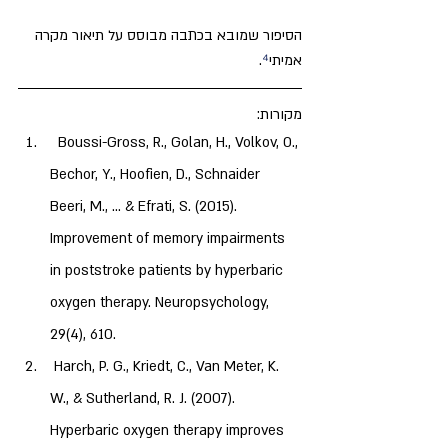
הסיפור שמובא בכתבה מבוסס על תיאור מקרה 
אמיתי
⁴
.
מקורות: 
Boussi-Gross, R., Golan, H., Volkov, O., 
Bechor, Y., Hoofien, D., Schnaider 
Beeri, M., ... & Efrati, S. (2015). 
Improvement of memory impairments 
in poststroke patients by hyperbaric 
oxygen therapy. Neuropsychology, 
 Harch, P. G., Kriedt, C., Van Meter, K. 
W., & Sutherland, R. J. (2007). 
Hyperbaric oxygen therapy improves 