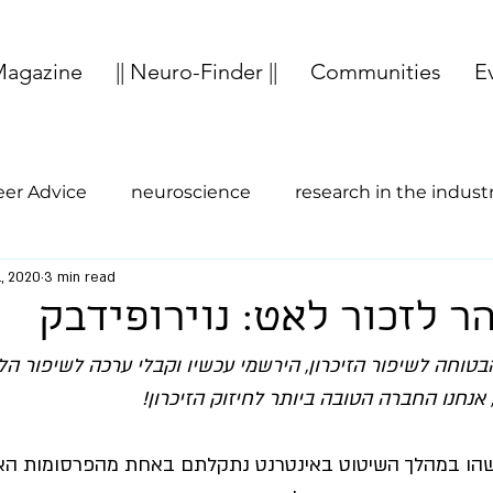
agazine
|| Neuro-Finder ||
Communities
E
eer Advice
neuroscience
research in the indust
1, 2020
3 min read
study abroad
entrepreneurship
Cognition
ר לזכור לאט: נוירופידבק
בטוחה לשיפור הזיכרון, הירשמי עכשיו וקבלי ערכה לשיפור הל
 אנחנו החברה הטובה ביותר לחיזוק הזיכרון! 
שהו במהלך השיטוט באינטרנט נתקלתם באחת מהפרסומות האלו