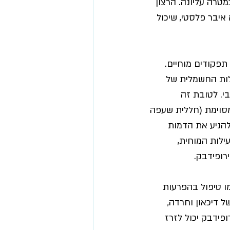
טרה עליונה. הרצון 
איבר פלסטי, שיכול 
פקודים מוחיים. 
EEG כדי למדוד את הפעילות החשמלית של 
י. לטובת זה 
סוימת (חללית שעפה 
להניע את הדמות 
ילות המוחית, 
ופידבק. 
ו
 טיפול בהפרעות 
 דיכאון וחרדה, 
פידבק יכול לזרז 