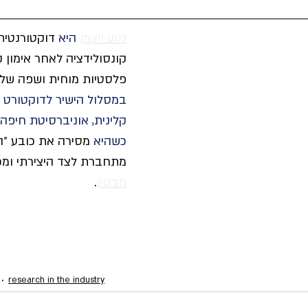
נטע ויצמן
 היא 
דוקטורנטית
קונסולידציה לאחר אימון 
פלסטיות מוחית ושפה של פ
במסלול הישיר לדוקטורט בנ
קלינית, אוניברסיטת חיפה.
כשהיא
 מסירה את כובע ״ה
מתחברת לצד היצירתי ומכי
מבטון
. 
research in the industry