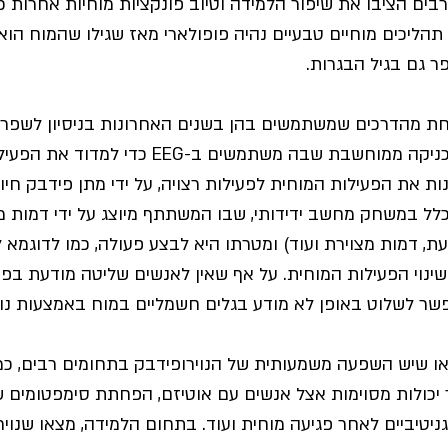
בים הציבו את שיפור הלמידה וטיוב פונקציות מוחיות אחרות כמ
תהליכים מוחיים טבעיים נהיה פופולארי מאז שגילו 
שהמוח הוא 
 גם בגיל הבגרות.
אחת מהדרכים שמשתמשים בהן בשנים האחרונות בניסיון לשפר ת
נוירופידבק היא טכניקה ממוחשבת שבה משתמשים ב-
ות את הפעילות המוחית לפעילות רצויה, על ידי מתן פידבק חיוב
ל במשחק מחשב ידידותי, שבו המשתתף מיוצג על ידי דמות מ
עת, דמות מצוירת ועוד) ומטרתו היא לבצע פעולה, כמו לדוגמא 
די שינוי הפעילות המוחית. על אף שאין לאנשים שליטה מודעת בפע
שר לשלוט באופן לא מודע בגלים חשמליים במוח באמצעות נויר
ו שיש השפעה משמעותית של הנוירופידבק בתחומים רבים, כמ
ר יכולות מסוימות אצל אנשים עם אוטיזם, הפחתת סימפטומים של
גניטיביים לאחר פגיעה מוחית
 ועוד. בתחום הלמידה, מצאו שנוירו