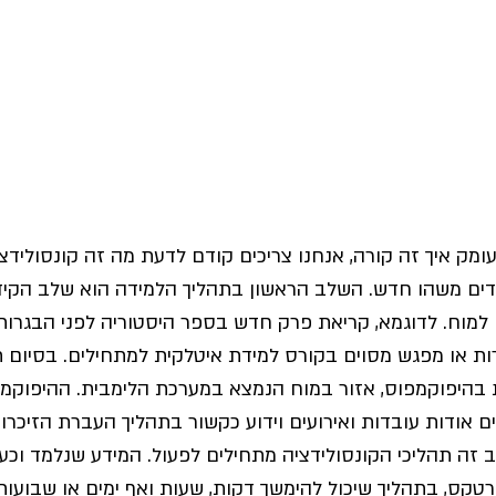
עומק איך זה קורה, אנחנו צריכים קודם לדעת מה זה קונסולידצ
דים משהו חדש. השלב הראשון בתהליך הלמידה הוא שלב הקידוד
 למוח. לדוגמא, קריאת פרק חדש בספר היסטוריה לפני הבגרות,
ת או מפגש מסוים בקורס למידת איטלקית למתחילים. בסיום ת
בהיפוקמפוס, אזור במוח הנמצא במערכת הלימבית. ההיפוקמפ
ם אודות עובדות ואירועים וידוע כקשור בתהליך העברת הזיכרונ
 זה תהליכי הקונסולידציה מתחילים לפעול. 
המידע שנלמד וכע
טקס, בתהליך שיכול להימשך דקות, שעות ואף ימים או שבועות,