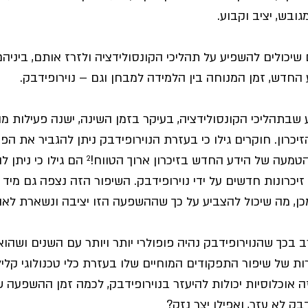
ובש, יציב וקבוע. 
 שיכולים להשפיע על תהליכי הקונסולידציה ולזרז אותם, ביניה
החדש, זמן המנוחה בין הלמידה למבחן וגם – נוירופידבק. 
ע שבתהליכי הקונסולידציה, בעיקר בזמן השינה, ישנה פעילות מ
כרון. חוקרים גילו כי בעזרת הנוירופידבק ניתן להגביר את הפע
ידי כך לזרז את ההטמעה של הידע החדש בזיכרון ארוך הטווח
זיכרונות חדשים על ידי נוירופידבק. השיפור הזה נצפה גם מיד 
ן, מה שיכול להצביע על כך שההשפעה הזו יציבה ונשארת לאור
 בכך שהנוירופידבק נהיה פופולרי יותר ויותר עם השנים ושהוא 
ת של שיפור התפקודים המוחיים שלו בעזרת כלי טכנולוגי קליל, 
ה אוכלוסיות יכולות להיעזר בנוירופידבק, לכמה זמן ההשפעה 
בק לא עזר, ואפילו יצר נזק?