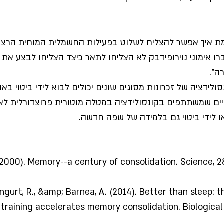
ת איך אפשר להצליח לשלוט בפעילות החשמלית המוחית הרצויה
ו אימוני נוירופידבק לא הצליחו לתאר כיצד הצליחו לבצע את 
ה״.
ולידציה של זכרונות מסוגים שונים יכולים לבוא לידי ביטוי באופ
ים שמשתתפים בקונסולידציה במטלה מוטורית פרוצדורלית לא 
ו לידי ביטוי גם בלמידה של שפה חדשה.
(2000). Memory--a century of consolidation. Science, 2
engurt, R., &amp; Barnea, A. (2014). Better than sleep: t
training accelerates memory consolidation. Biological