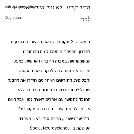
הרוב קובע - לא טוב היות האדם 
entrepreneurship
Cognition
לבדו. 
במאה ה-21 מקומו של האדם כיצור חברתי עומד 
למבחן. התפתחות הטכנולוגיה והתמורות 
המשמעותיות במבנה החברה האנושית, כמעט 
ומחקו את זהותה של להקת האדם הקטנה 
והבסיסית. החודשים האחרונים חידדו את ההבנה 
שנוכל להתפרנס ולחיות תחת קורת גג, ללא 
החובה לתקשר עם אחרים לאורך זמן. אבל האם 
אכן אין לנו את הצורך בחברה ובתקשורת?
 ד"ר יערה ישורון, חברת סגל וראש מעבדה 
העוסקת ב- Social Neuroscience 