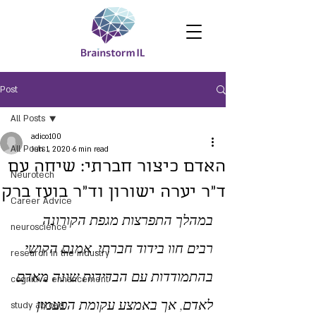
Post
All Posts
adico100
All Posts
Jun 1, 2020
6 min read
האדם כיצור חברתי: שיחה עם
Neurotech
ד"ר יערה ישורון וד"ר בועז ברק
Career Advice
במהלך התפרצות מגפת הקורונה 
neuroscience
רבים חוו בידוד חברתי. אמנם הקושי 
research in the industry
בהתמודדות עם הבדידות שונה מאדם 
cognitive enhancement
לאדם, אך באמצע עקומת הפעמון 
study abroad