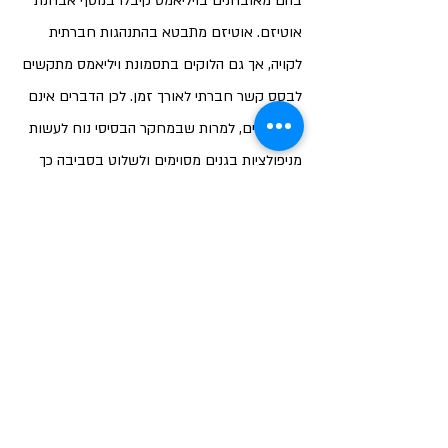
בהם מאובחנים בויליאמס קיבלו בנוסף אבחנת 
אוטיזם. 
אוטיזם מתבטא בהתנהגות חברתית 
לקויה, אך גם הלוקים בתסמונת ויליאמס מתקשים 
לבסס קשר חברתי לאורך זמן.
 לכן הדברים אינם 
דיכוטומיים, למרות שבמחקר הבסיסי נוח לעשות 
מניפולציות בגנים מסוימים ולשלוט בסביבה כך 
שאפשר לנתר את הפעילות של כל גן ולהסיק על 
חשיבותו להתנהגויות השונות."
איפה אתה רואה את מימוש 
התחום בתעשייה?
"
קשה להפוך את התובנות המחקריות למכשיר או 
תרופה
. התנהגות חברתית מתבססת על פעילות 