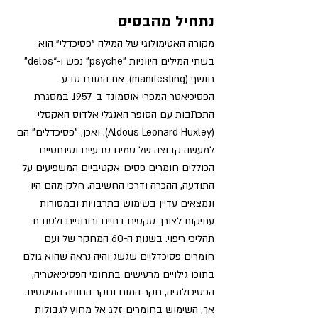
נתחיל מהבסיס 
מקורה האטימולוגי של המילה "פסיכדלי" הוא 
בשתי המילים היווניות "psyche" נפש ו-“delos” 
חושף (manifesting). את המונח טבע 
הפסיכיאטר המפרי אוסמונד ב-1957 במסגרת 
התכתבות עם הסופר האנגלי אלדוס האקסלי 
(Aldous Leonard Huxley). ואכן, "פסיכדלים" הם 
למעשה קבוצה של סמים טבעיים וסינתטיים 
הכוללים חומרים פסיכו-אקטיביים המשפיעים על 
התודעה, ההכרה ודרכי החשיבה. חלק מהם היו 
ונמצאים עדיין בשימוש בתרבויות ובמסורות 
עתיקות לצורך טקסים דתיים ורוחניים ולטובת 
תהליכי ריפוי. בשנות ה-60 המחקר של ועם 
חומרים פסיכדליים שגשג והיה נראה שהוא גולם 
בתוכו גילויים מרעישים בתחומי הפסיכיאטריה, 
הפסיכולוגיה, חקר המוח וחקר החוויה המיסטית. 
אך, השימוש בחומרים זלג אל מחוץ לגבולות 