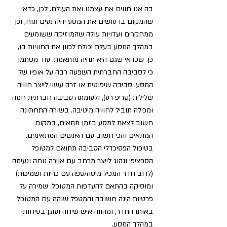
בה אנו חווים את עצמנו ואת העולם. לכן, כדאי 
שהמקום בו עושים את המסע יהיה נעים ונוח, וכן 
ממחקרים ועדויות עולה שהמוזיקה ששומעים 
במהלך המסע בעלת יכולת לכוון את החוויות בו, 
כך שכדאי שגם היא תהיה מותאמת. עוד מסתמן 
כי לסביבה החברתית השפעה רבה על אופיו של 
המסע. סביבה שיפוטית או זרה עשוי לייצר חוויה 
שלילית (טריפ רע), ולעומתה סביבה חברתית חמה 
ומכילה תוביל לחוויה מיטיבה. בשורה התחתונה 
חשוב לצאת למסע בזמן מתאים, במקום 
המתאים והכי חשוב עם האנשים המתאימים. 
בטיפול הפסיכדלי הסביבה תתואם למטופל 
הספציפי ונהוג לייצר מרחב עם אוירה נוחה ונעימה 
(לרוב חדר המכיל מיטה/ספה עם כריות ושמיכות) 
ומוסיקה בהתאם להעדפות המטופל. שמירה על 
פרטיות הינה חשובה והמטפל שוהה עם המטופל 
באותו החדר, ומהווה איש שיחה ועוגן בטיחותי 
במהלך המסע.