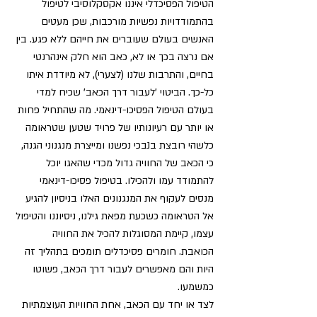
הטיפול הפסיכדלי איננו אקסקלוסיבי לטיפול 
בהתמודדויות נפשיות מורכבות, שכן מעטים 
האנשים בעולם שעוברים את חייהם ללא פגע. בין 
אם נרצה בכך או לא, כאב הוא חלק אינהרנטי 
בחיים, והתרבות שלנו (לצערי), לא מיודדת איתו 
כל-כך. הביטוי 'לעבור דרך הכאב' שכיח למדי 
בעולם הטיפול הפסיכו-דינאמי. מה שהתחיל פחות 
או יותר עם רעיונותיו של פרויד שטען שטראומה 
כלשהי רובצת בנבכי נפשנו ומייצרת מנגנוני הגנה, 
כי הכאב של החוויה גדול מכדי שהאגו יוכל 
להתמודד עמו ולהכילו. בטיפול פסיכו-דינאמי 
מנסים לעקוף את המנגנונים האלו בניסיון להגיע 
אל הטראומה כשכעת מפאת גילנו, ניסיוננו והטיפול 
עצמו, קיימת המסוגלות להכיל את החוויה 
הכואבת. חומרים פסיכדלים תומכים בתהליך זה 
היות והם מאפשרים לעבור דרך הכאב, פשוטו 
כמשמעו. 
לצד או יחד עם הכאב, אחת החוויות העוצמתיות 