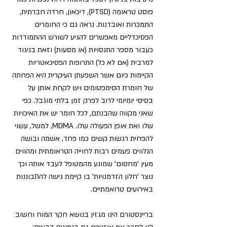
פוסט טראומה (PTSD), דיכאון, חרדה חברתית, 
התמכרות ואובדנות. נראה גם כי החומרים 
הפסיכדליים מאפשרים להגיע לשורש ההתמודדות 
כעבור מספר התנסויות (או מסעות) וזאת בניגוד 
למרבית (אם לא כל) התרופות הפסיכאטריות 
הקיימות כיום אשר השפעתן העיקרית היא הפחתה 
של חומרת הסימפטומים ויש לקחת אותן על 
בסיסי יומיומי לרוב לפרק זמן בלתי מוגבל. כפי 
שאני מקווה שהבנתם, לכל חומר יש את האיכויות 
שלו ואת אופן הפעולה שלו. MDMA, למשל, עשוי 
להפחית רגשות קשים כמו פחד, אשמה ובושה 
הנלווים פעמים רבות לחוייה הטראומתית ומהווים 
מעין 'מחסום' שמונע מהמטופל לעבד אותה וכך 
נוצר 'חלון הזדמנויות' בו קיימת גישה להתבוננות 
באירועים טרואמתיים. 
בריינסטורם הינו מגזין בנושא חקר המוח וחשוב 