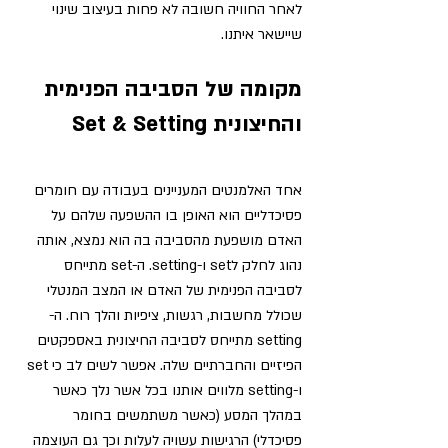
לאחר החוויה חשובה לא פחות בעיצוב שינוי 
שיישאר איתנו. 
מקומה של הסביבה הפנימית 
והחיצונית Set & Setting
אחד האלמנטים המעניינים בעבודה עם חומרים 
פסיכדליים הוא האופן בו ההשפעה שלהם על 
האדם מושפעת מהסביבה בה הוא נמצא, אותה 
נהוג לחלק לset ו-setting. ה-set מתייחס 
לסביבה הפנימית של האדם או המצב המנטלי 
שכולל מחשבות, רגשות, ציפיות והלך רוח. ה-
setting מתייחס לסביבה החיצונית באספקטים 
הפיזיים והחברתיים שלה. אפשר לשים לב כי set 
ו-setting מלווים אותנו בכל אשר נלך כאשר 
במהלך המסע (כאשר משתמשים בחומר 
פסיכדלי) הרגישות עשויה לעלות וכך גם העוצמה 