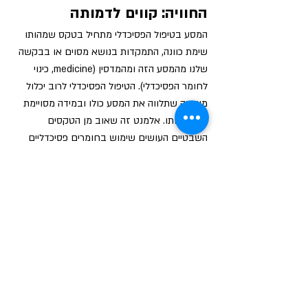
החוויה: קווים לדמותה
המסע בטיפול הפסיכדלי מתחיל בטקס שמהותו 
שימת כוונה, התמקדות בנושא מסוים או בבקשה 
שלנו מהמסע הזה ומהמדסין (medicine, כינוי 
לחומר הפסיכדלי). הטיפול הפסיכדלי לרוב יכלול 
מוזיקה שתלווה את המסע כולו ובמידה מסויימת 
תנחה אותו. אלמנט זה שאוב מן הטקסים 
השבטיים העושים שימוש בחומרים פסיכדליים 
ומשם גם לקוח השם "מדיסנה". כתלות בסוג 
החומר ואופן הכנסתו אל הגוף, ישנה תקופת 
המתנה הסם עדיין אינו מורגש. בשלב זה עשויות 
לחלוף מחשבות בסגנון של 'בטח לא יקרה כלום' 
או 'חבל על הכסף' (אגב, נחוצה גם מידה של 
נדיבות כלפי עצמנו כי מדובר בטיפול עם עלויות 
לא נמוכות), כנראה שהמחשבות האלו יפנו את 
מקומן לתחושות הפיזיות הלא נעימות 
שמתעוררות. אפשר לחוות חולשה או צמרמורות 