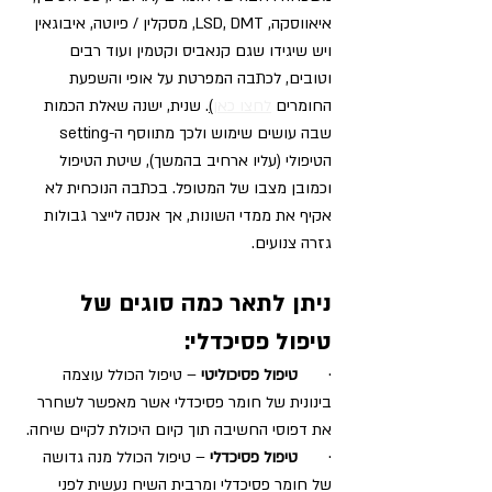
איאווסקה, LSD, DMT, מסקלין / פיוטה, איבוגאין 
ויש שיגידו שגם קנאביס וקטמין ועוד רבים 
וטובים, לכתבה המפרטת על אופי והשפעת 
החומרים 
לחצו כאן
)
. שנית, ישנה שאלת הכמות 
שבה עושים שימוש ולכך מתווסף ה-setting 
הטיפולי (עליו ארחיב בהמשך), שיטת הטיפול 
וכמובן מצבו של המטופל. בכתבה הנוכחית לא 
אקיף את ממדי השונות, אך אנסה לייצר גבולות 
גזרה צנועים. 
ניתן לתאר כמה סוגים של 
טיפול פסיכדלי:
·       
טיפול פסיכוליטי
 – טיפול הכולל עוצמה 
בינונית של חומר פסיכדלי אשר מאפשר לשחרר 
את דפוסי החשיבה תוך קיום היכולת לקיים שיחה. 
·       
טיפול פסיכדלי
 – טיפול הכולל מנה גדושה 
של חומר פסיכדלי ומרבית השיח נעשית לפני 