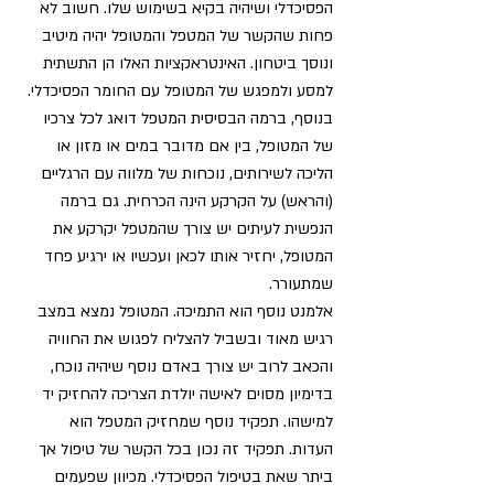
הפסיכדלי ושיהיה בקיא בשימוש שלו. חשוב לא 
פחות שהקשר של המטפל והמטופל יהיה מיטיב 
ונוסך ביטחון. האינטראקציות האלו הן התשתית 
למסע ולמפגש של המטופל עם החומר הפסיכדלי. 
בנוסף, ברמה הבסיסית המטפל דואג לכל צרכיו 
של המטופל, בין אם מדובר במים או מזון או 
הליכה לשירותים, נוכחות של מלווה עם הרגליים 
(והראש) על הקרקע הינה הכרחית. גם ברמה 
הנפשית לעיתים יש צורך שהמטפל יקרקע את 
המטופל, יחזיר אותו לכאן ועכשיו או ירגיע פחד 
שמתעורר. 
אלמנט נוסף הוא התמיכה. המטופל נמצא במצב 
רגיש מאוד ובשביל להצליח לפגוש את החוויה 
והכאב לרוב יש צורך באדם נוסף שיהיה נוכח, 
בדימיון מסוים לאישה יולדת הצריכה להחזיק יד 
למישהו. תפקיד נוסף שמחזיק המטפל הוא 
העדות. תפקיד זה נכון בכל הקשר של טיפול אך 
ביתר שאת בטיפול הפסיכדלי. מכיוון שפעמים 