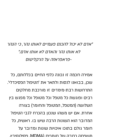
"אדם לא יכול להכנס פעמיים לאותו נהר, כי הנהר 
לא אותו נהר והאדם לא אותו אדם."
 ~פראפראזה על הרקליטוס
אמירה חכמה זו נכונה כלפי החיים בכללותם, כל 
שכן, בבואנו לנסות ולתאר את 'הטיפול הפסיכדלי'. 
התרחשות רבת-מימדים זו מורכבת מחלקים 
רבים ופוגשת כל מטפל וכל מטופל וכל מפגש בין 
השלושה (המטפל, המטופל והחומר) בצורה 
אחרת. אם יש משהו שנכון בהכרח לגבי הטיפול 
המדובר הוא השונות הרבה שיש בו. ראשית, כל 
חומר גולם בתוכו איכויות שונות ומדובר על 
משפחה רחבה של חומרים (MDMA, פסילוסיבין, 