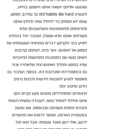
שהגענו אליהם יישארו איתנו וייטמעו בחיינו, 
ולצערנו old habits die hard כך שלרוב המסע 
עצמו לא מספיק כדי לחולל שינוי ולחלץ אותנו 
מהדפוסים (ההתנהגויות והמחשבות) שלא 
משרתים אותנו אלא ששלב העיבוד יכול בהחלט 
לסייע בכך ולקרקע דברים מהחוויה העוצמתית של 
המסע אל היומיום. יותר מזה, לעיתים קרובות 
חשים קושי עם התפוגגות התחושות החיוביות 
שהיו במסע ותהליך האינטגרציה שלאחריו עוזר 
גם בהתמודדות המורכבת הזו. בנוסף, העיבוד גם 
מאפשר להגיע לתובנות חדשות ולבנות נרטיב 
חדש ומיטיב יותר. 
החומרים הפסיכדליים מהווים מעין קביים והם 
אינם תחליף לטיפול נפשי, לעבודה נפשית-רגשית 
והכרות פנימית מעמיקה ומבוססת. אם נמשיך 
במטפורת האדמה, אפשר לדמות את החומרים 
לדשן, אולי דשן מאוד עוצמתי, אבל הוא יכול 