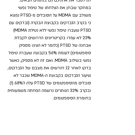
לנו לסבר את אוזניכם גם בנתונים הבאים: 
במחקר שבחן את הצלחתו של טיפול נפשי 
משולב עם MDMA על הסובלים מ-PTSD נמצא 
כי בקרב הנבדקים בקבוצת הבקרה (נבדקים עם 
PTSD שעברו טיפול נפשי ללא נטילת MDMA) 
23% לא עמדו בקריטריונים הדרושים לקבלת 
אבחנה של PTSD (כלומר לא הציגו מספיק 
סימפטומים) לעומת 56% בקבוצה שעברה טיפול 
נפשי בשילוב MDMA. ואם זה לא מספיק, כאשר 
בדקו לאחר 12 חודשים את מצבם של הנבדקים, 
שיעור הנבדקים בקבוצת ה-MDMA שכבר לא 
סובלים מהסימפטומים של PTSD עלה ל68% (!) 
ובקרב 32% הנותרים נרשמה הפחתה משמעותית 
בחומרת הסימפטומים.  