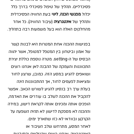
פסיכדליים. תהליך של טיפול פסיכדלי בדרך כלל 
יכלול 
מפגשי הכנה
, 
ליווי
 בעת החוויה הפסיכדלית 
ותהליך של 
אינטגרציה
 (עיבוד החוויה). כל אחד 
מהחלקים האלה הוא בעל משמעות רבה בתהליך. 
בפגישות ההכנה אחת המטרות היא לבנות קשר 
של אמון וביטחון בין המטפל למטופל, אשר יהווה 
הבסיס של ה-setting. מטרה נוספת כוללת יצירת 
התכווננות והעמקה של ההבנה לאן אנחנו רוצים 
ושואפים להגיע במסע הזה. כמובן, שרצון לחוד 
ומציאות לפעמים לחוד, אך ההתכווננות הינה 
בעלת ערך רב בנסיון להגיע לשורש הכאב. אפשר 
להקביל את ההכנה לשלב בו עודרים את האדמה, 
הופכים אותה ומכינים אותה לקראת דישון, במידה 
וההכנה לא מספקת לדישון לא תהיה השפעה על 
הקרקע ובוודאי לא כזו שתאריך ימים.
לאחר המסע, מתרחש שלב העיבוד או 
האינטגרציה. אנחנו רוצים שהגילויים והתובנות 