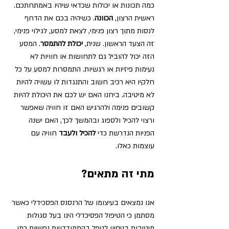
כמה תכונות או יכולות שכדאי שיהיו באמתחתכם. 
ראשית הרצון, 
הכוונה
. כשיהיה בכם את הדחף 
לנסות מתוך רצון פנימי, לצאת למסע, לגילוי פנימי, 
זה הצעד הראשון. שנית, 
יכולת להתמסר
. המסע 
הזה יכול להוביל גם לתחושות או חוויות לא 
נעימות פיזיות או רגשיות. התמסרות למסע על כל 
חלקיו היא רכיב חשוב והתנגדות לו עשויה להיות 
לא מיטיבה. ביחנו האם יש לכם את היכולת להיות 
קשובים פנימה ולהרגיש האם זו חוויה שאפשר 
ורצוי להכיל ולספוג ובהמשך לכך, האם ישנה 
הפניות הנדרשת כדי 
להכיל ולעבד
 חוויה עם 
עוצמות כאלו. 
מתי זה מתאים?
אנו נמצאים בעיצומו של הרנסנס הפסכידלי כאשר 
מסתמן כי הטיפול הפסיכדלי הינו בעל סגולות 
מיטיבות בניסיון לטפל בהתמודדויות נפשיות כמו 