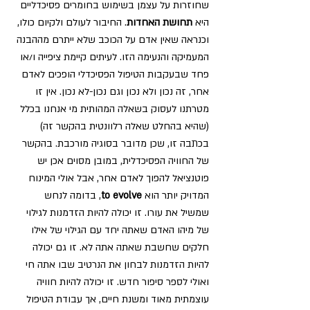
שחוזרות על עצמן בשימוש בחומרים פסיכדליים 
היא 
תחושת האחדות
. החיבור לעולם ולקיום כולו, 
וכנראה שאין אדם על הכוכב שלא ייתרם מההבנה 
המעמיקה והנעימה הזו. לעיתים קיימת ציפייה ו/או 
פחד שבעקבות הטיפול הפסיכדלי הופכים לאדם 
אחר, זה נכון ולא נכון וגם נכון-לא נכון. אין זו 
מטרתנו לעסוק בשאלה המהותית מי אנחנו בכלל 
(שהיא בהחלט שאלה רלוונטית בהקשר זה) 
בכתבה זו, שכן מדובר בסוגיה מורכבת. בהקשר 
של החוויה הפסיכדלית, במובן מסוים אכן יש 
פוטנציאל להפוך לאדם אחר, אבל אולי המינוח 
המדויק יותר הוא 
to evolve
, בדומה לנחש 
שמשיל את עורו. זו יכולה להיות הזדמנות לגילוי 
של מיהו האדם שאתה יחד עם הגילוי של אילו 
חלקים שחשבת שאתה אתה לא. זו גם יכולה 
להיות הזדמנות לבחון את הנרטיב שבו אתה חי 
ואולי לספר סיפור חדש. זו יכולה להיות חוויה 
עוצמתית מאוד ומשנת חיים, אך עבודת הטיפול 