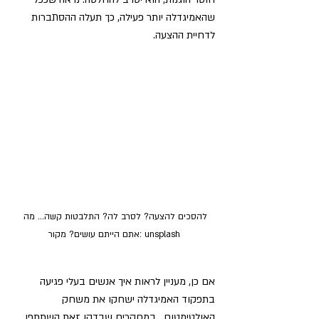
שהאמיגדלה יותר פעילה, כך תעלה ההסתברות 
לדחיית ההצעה. 
להסכים להצעה? לסרב לה? התלבטות קשה... מה 
אתם הייתם עושים? מקור: unsplash
אם כן, מעניין לראות איך אנשים בעלי פגיעה 
בתפקוד האמיגדלה ישחקו את משחק 
האולטימטום.  במחקרים שבדקו זאת השתתפו 