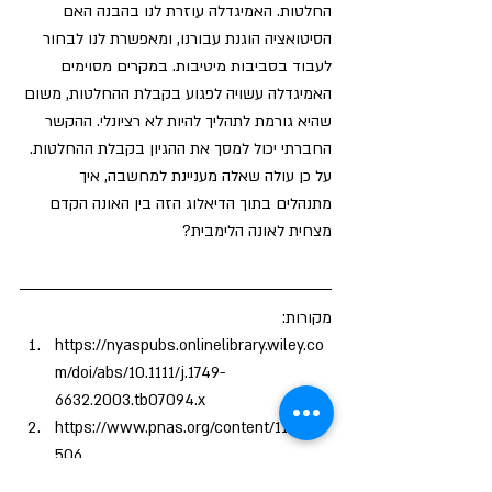
החלטות. האמיגדלה עוזרת לנו בהבנה האם 
הסיטואציה הוגנת עבורנו, ומאפשרת לנו לבחור 
לעבוד בסביבות מיטיבות. במקרים מסוימים 
האמיגדלה עשויה לפגוע בקבלת ההחלטות, 
משום 
שהיא גורמת לתהליך להיות לא רציונלי. ההקשר 
החברתי יכול למסך את ההגיון בקבלת ההחלטות. 
על כן עולה שאלה מעניינת למחשבה, איך 
מתנהלים בתוך הדיאלוג הזה בין האונה הקדם 
מצחית לאונה הלימבית?
מקורות:
https://nyaspubs.onlinelibrary.wiley.co
m/doi/abs/10.1111/j.1749-
6632.2003.tb07094.x
https://www.pnas.org/content/110/7/2
506