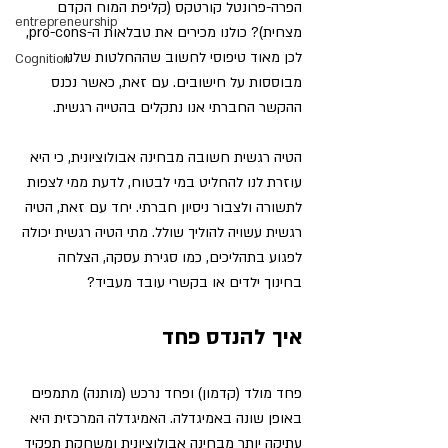
הפרה-פרונטל קורטקס (קליפת המוח הקדם 
entrepreneurship
מצחית)? כולנו מכירים את טבלאות ה-pro-cons, 
לכן מאוד טיפוסי לחשוב שההחלטות שלנו 
Cognition
מבוססות על חישובים. עם זאת, כאשר נכנס 
ההקשר החברתי אנו נתקלים בהטייה רגשית. 
הטיה רגשית חשובה מבחינה אבולוציונית, כי היא 
עוזרת לנו להחליט במי לבטוח, לדעת ממי לצפות 
לתשורה ולצבור ניסיון חברתי. יחד עם זאת, 
הטיה 
רגשית עשויה להוליך שולל.
 מתי הטיה רגשית יכולה 
לפגוע בתהליכים, כמו סגירת עסקה, הצלחה 
בחינוך ילדים או בקשרי עובד מעביד? 
איך להנדס פחד 
פחד מולד (קדמון) ופחד נרכש (מותנה) מתמפים 
באופן שונה באמיגדלה.
 האמיגדלה המרכזית היא 
עתיקה יותר מבחינה אבולוציונית ומשחקת תפקיד 