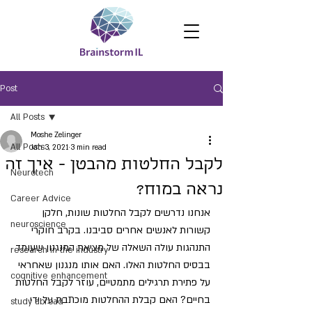
Post
All Posts
Moshe Zelinger
All Posts
Jan 3, 2021
3 min read
לקבל החלטות מהבטן - איך זה
Neurotech
נראה במוח?
Career Advice
אנחנו נדרשים לקבל החלטות שונות, חלקן 
neuroscience
קשורות לאנשים אחרים סביבנו. בקרב חוקרי 
התנהגות עולה השאלה של מציאת המנגנון שעומד 
research in the industry
בבסיס החלטות האלו. האם אותו מנגנון שאחראי 
cognitive enhancement
על פתירת תרגילים מתמטיים, עוזר לקבל החלטות 
בחיים? האם קבלת ההחלטות מוכתבת על ידי 
study abroad