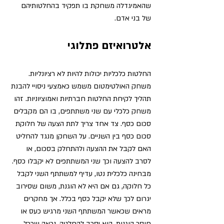
שהאמיגדלה משחקת בו תפקיד בהחלטותיהם 
של בני אדם.
אלטרואיזם פתלוגי 
החלטות כלכליות יכולות להיות לא רציונליות. 
משחק האולטימטום משמש כאמצעי ניסויי להבנת 
תהליך לקיחת החלטות חברתיות ואמוציוניות. זהו 
משחק כלכלי עם שני משתתפים, בו הם מקבלים 
סכום כסף. צד אחד צריך לתת הצעה של חלוקת 
סכום כסף בין השניים. על השחקן מנגד להחליט 
האם לקבל את ההצעה ולהתחלק בסכום, או 
לסרב להצעה וכך שני המשתתפים לא יקבלו כסף. 
מבחינה כלכלית נטו, עדיף למשתתף השני לקבל 
כל חלוקה, גם אם היא לא הוגנת, משום שסירוב 
יגרום לכך שלא יקבל כסף בכלל. אך מחקרים 
מראים שכאשר המשתתף השני
 מרגיש כעס או 
חוסר הוגנות, 
הוא יסרב להחלטה. נראה שככל 