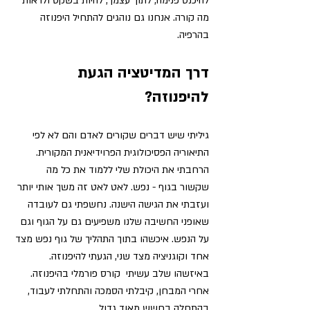
להיכנס פנימה, לתוך עצמך, להיות בשקט ולראות 
מה קורה. אנחנו גם נוהגים להתחיל היפנוזה 
בהרפיה. 
דרך המדיטציה הגעת 
להיפנוזה?
גיליתי שיש דברים שקורים לאדם והם לא לפי 
התיאוריה הפסיכולוגית הפרוידיאנית המקורית. 
הרחבתי את היכולת שלי ללמוד את כל מה 
שקשור בגוף - נפש. לאט לאט זה משך אותי יותר 
ועזבתי את הגישה הישנה. נחשפתי גם לעובדה 
שאופני החשיבה שלנו משפיעים גם על הגוף וגם 
על הנפש.
 איכשהו בתוך התהליך של גוף נפש מצד 
אחד וקוגניציה מצד שני, הגעתי להיפנוזה.
באיזשהו שלב עשיתי  קורס פורמלי בהיפנוזה. 
אחרי המבחן, קיבלתי הסמכה והתחלתי לעבוד, 
בהתחלה בחשש מאוד גדול. 