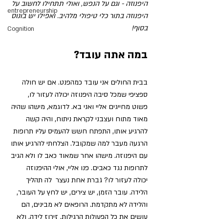
היפנוזה - וגם על הנפש, ואולי תתחילו לחשוב על 
entrepreneurship
היפנוזה בתור כלי טיפולי מלהיב. ואפילו יש בונוס 
בסוף! 
Cognition
במה אתה עובד?
בבית החולים אני עובד כמהפנט. 
אם יש חולה 
ספציפי שמכל סיבה היפנוזה יכולה לעזור לו, 
פשוט מחייגים אליי ואני בא.
 לדוגמא, מישהו שהיה 
מאוד מתוח ועצבני לקראת ניתוח, והיה קשה 
להרגיע אותו, התפתח חשש להעמיס עליו תרופות 
הרגעה מעבר למה שמקובל. הצלחתי להרגיע אותו 
עם היפנוזה. מישהו אחר שמאוד כאב לו ולא הגיב 
לתרופות נגד כאבים. פנו אליי, אולי ההיפנוזה 
יכולה לעזור לו? גברת אחת נעצר  לה תהליך 
הלידה. עובר הזמן, יש צירים, יש לחץ על העובר, 
והלידה לא מתקדמת. הרופאים לא מבינים, הם 
עושים את כל הפעולות הרגילות, זירוז לידה, ולא 