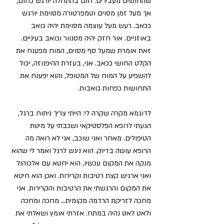
שהחושים מעבירים. חום בהתחלה יורגש כחום, 
אך מעל זמן מסוים וטמפרטורה מסוימת יורגש 
ככאב. רעש מעל עוצמה מסוימת יהיה כואב 
באוזניים. אור חזק יהיה מסנוור וכואב בעיניים. 
זאת אומרת שמעל סף מסוים, המוח מפענח את 
הקלט החושי ככאב. אני, בעזרת ההיפנוזה, יכול 
להשפיע על המוח של המטופל, והוא יפענח את 
התחושות כפחות כואבות. 
לדוגמא מקרה שקרה לי: הייתי צריך ניתוח ברגל, 
הגעתי לרופא הפלסטיקאי ושכבתי על מיטת 
הטיפולים. מאחר ואני שוכב, אני לא רואה מה 
הרופא עושה בדיוק. הוא ניגש לרגל ואמר לי שהוא 
מנקה את המקום עכשיו, הוא יחטא עם אלכוהול 
ואני ארגיש קצת רטיבות וקרירות. ואכן הוא חיטא 
את המקום והרגשתי את הרטיבות והקרירות. אני 
מחכה לזריקת הרדמה מקומית… מחכה ומחכה 
ולאט לאט נהיה במתח.
 אזרתי אומץ ושאלתי את 