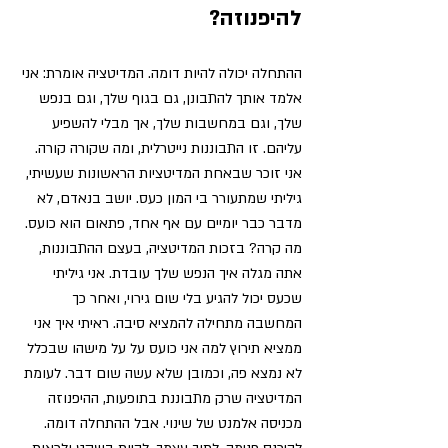
להיפנוזה? 
ההתחלה יכולה להיות דומה. 
המדיטציה אומרת: אני 
אלמד אותך להתבונן,
 גם בגוף שלך, וגם בנפש 
שלך, וגם במחשבות שלך, אך מבלי להשפיע 
עליהם. זו התבוננות נייטרלית, ומה שקורה קורה. 
אני זוכר שבאחת המדיטציות הראשונות שעשיתי, 
גיליתי שמתעורר בי המון כעס.
 יושב בנאדם, לא 
מדבר כבר יומיים עם אף אחד, פתאום הוא כועס. 
מה קרה? בזכות המדיטציה, בעצם ההתבוננות, 
אתה מגלה איך הנפש שלך עובדת. אני גיליתי 
שכעס יכול להגיע בלי שום גירוי, ואחר כך 
המחשבה מתחילה להמציא סיבה. ראיתי איך אני 
ממציא תירוץ למה אני כועס על על מישהו שבכלל 
לא נמצא פה, וכמובן שלא עשה שום דבר. לעומת 
המדיטציה שרק מתבוננת בתופעות, ההיפנוזה 
מכניסה אלמנט של שינוי. אבל ההתחלה דומה. 