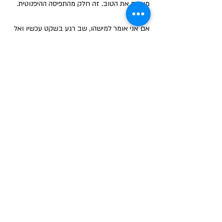
מעצים את הטוב. זה חלק מהתפיסה ההיפנוטית. 
אם אני אומר למישהו, שב רגע בשקט עכשיו ואל 
תחשוב על הרגל הימנית שלך - מיד האדם יחשוב 
על הרגל הימנית שלו. אנחנו לא יכולים 
לא 
לחשוב, 
אנחנו לא יכולים 
לא
 לעשות. אם אני ארצה שאדם 
לא יחשוב על רגל ימין, אם אני אגיד לו, לדוגמא, 
לגרד באוזן ולהתרכז בגירוד. כל עוד הוא הקשב 
שלו נמצא בגירוד, הוא לא יחשוב על הרגל. 
ואתה משתמש בהיפנוזה 
רפואית גם על עצמך? 
לפני כמה זמן קרה לי שהתעוררתי באמצע הלילה 
עם כאבי גרון כאלה, שאני מבין שמתפתחת לי 
דלקת גרון ומחר אני אקום חולה. לא יכולתי 
לחזור לישון בגלל הכאב. אז שכבתי ועשיתי 