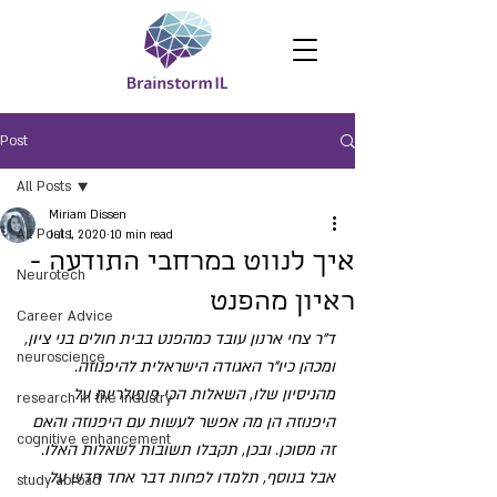
Post
All Posts
Miriam Dissen
All Posts
Jul 1, 2020
10 min read
איך לנווט במרחבי התודעה -
Neurotech
ראיון מהפנט
Career Advice
ד"ר צחי ארנון עובד כמהפנט בבית חולים בני ציון, 
neuroscience
ומכהן כיו"ר האגודה הישראלית להיפנוזה. 
מהניסיון שלו, השאלות הכי פופולריות על 
research in the industry
היפנוזה הן מה אפשר לעשות עם היפנוזה והאם 
cognitive enhancement
זה מסוכן. ובכן, תקבלו תשובות לשאלות האלו. 
אבל בנוסף, תלמדו לפחות דבר אחד חדש על 
study abroad