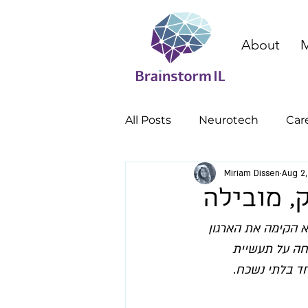
About
M
All Posts
Neurotech
Car
Miriam Dissen
Aug 2
cognitive enhancement
ק, מובילה
א הקימה את הארגון 
IBT וכיום היא מנכ"לית של קרן ההשקעות Joy Ventures. שיחה על תעשיית 
ד בלתי נשכח. 