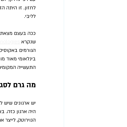
לחזון.
 זו היתה הז
לליבי. 
ככה בעצם מצאתי 
שנקרא
 IBT - Israel Brain Technologies
הגורמים באקוסיס
בינלאומי מאוד מו
התעשייה המקומית 
מה גרם לסגירת T
היה ארגון כזה.
 בא
הנוירוטק, לייצר א