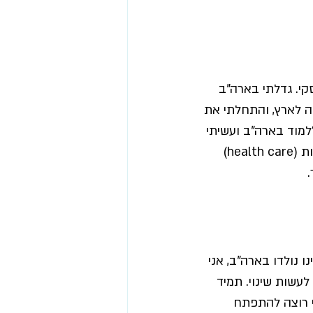
י. 
גדלתי בארה"ב 
ה לארץ, והתחלתי את 
מוד בארה"ב ועשיתי 
תואר שני במנהל עסקים באוניברסיטת ניו-יורק. המשכתי לעבוד בתעשיית הבריאות (health care) 
נולדו בארה"ב, אני 
עשות שינוי. תמיד 
י רוצה להתפתח 