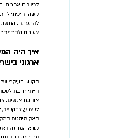
לכיוונים אחרים. 
הי
קשה וחיכיתי להת
להתפתח. התשוקה 
צעירים ולהתפתח ב
איך היה המע
ארגוני בישר
הקושי העיקרי שלי
הייתי חייבת לעשו
אוהבת אנשים. 
אח
לשמוע, להקשיב, ל
האקוסיסטם המקומי
נשיא המדינה דאז.
עם רפי גדרון, יזם