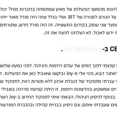
 להנות מהמשך הפעילות של מאיץ שמתמחה בחברות מוח? יכול 
לשים את האצבע על הגורם לסגירה של IBT. אולי בגלל שזה היה מו
ומצד שני עוסק בקידום התעשייה. זה היה מודל חדש, שתורמים 
 ידעו לאכול. לא הצלחנו לפצח את זה. 
.
Joy Ventures
כשניהלתי את IBT קפצתי לתוך המים של עולם היזמות והניהול. לפני כמעט 
שאני כבר מוכנה לאתגר הבא, פנוי אלי מ-Joy וביקשו שאוביל כאן א
י עברתי מתפקיד של הובלת ארגון ללא מטרות רווח, לתפקיד של 
ם שמשקיע בחדשנות ויזמות. 
זו היתה קפיצת מדרגה בשבילי
 
בעולם ההון סיכון. בנוסף
שים שעבדתי איתם, וגם ניסיון בבניית קהילה ובהגברת המודעות 