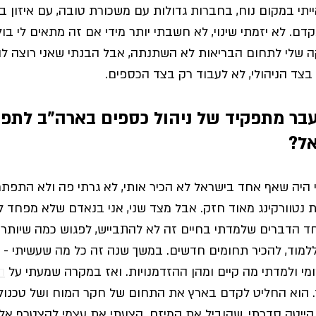
יתי במקום נוח, בחברות גדולות עם משכורת טובה, עם איזון ב
קדם. 
לא יזמתי שינוי, לא חשבתי יותר מידי אם זה מתאים לי בול, 
שלי לתחום הבריאות לא השתנתה, אבל הבנתי שאני רוצה להיו
צד הניהולי, לא לעבוד רק בצד הכספים. 
בר מתפקיד של ניהול כספים בארה"ב לתפקי
אל?
 היה שאף אחד בישראל לא הכיר אותי, לא גרתי פה ולא התפתח
ת נטוורקינג מאוד חזק. אבל מצד שני, אני בנאדם שלא מפחד לנ
ד הדברים שלמדתי בחיים זה לא להתבייש, לפגוש כמה שיותר 
למוד, להכיר תחומים חדשים. 
במשך שנה זה כל מה שעשיתי - 
 ולמדתי מה קיים ומהן ההזדמנויות. ואז במקרה שמעתי על 
ה
 הוא החליט לקדם בארץ את התחום של חקר המוח ושל טכנולוג
 הייטק סדרתי, שהוביל את המיזם. 
הצעתי את עצמי להצטרף אליו